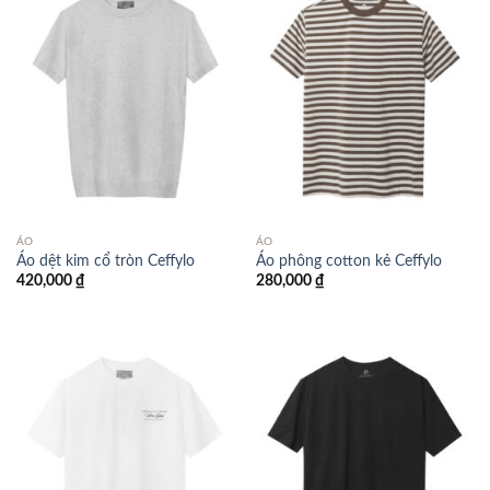
ÁO
ÁO
Áo dệt kim cổ tròn Ceffylo
Áo phông cotton kẻ Ceffylo
420,000
₫
280,000
₫