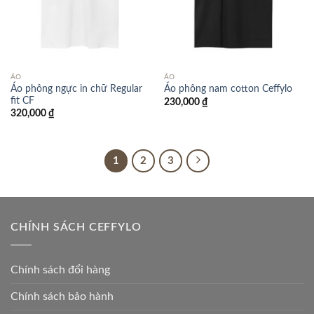
ÁO
ÁO
Áo phông ngực in chữ Regular
Áo phông nam cotton Ceffylo
fit CF
230,000
₫
320,000
₫
1
2
3
CHÍNH SÁCH CEFFYLO
Chính sách đổi hàng
Chính sách bảo hành