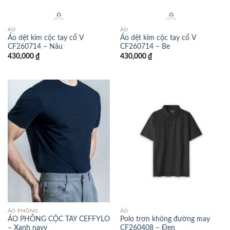
ÁO
ÁO
Áo dệt kim cộc tay cổ V
Áo dệt kim cộc tay cổ V
CF260714 – Nâu
CF260714 – Be
430,000
₫
430,000
₫
ÁO PHÔNG
ÁO
ÁO PHÔNG CỘC TAY CEFFYLO
Polo trơn không đường may
– Xanh navy
CF260408 – Đen