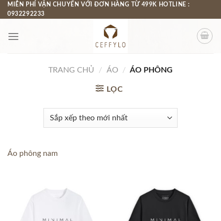
Chuyển
MIỄN PHÍ VẬN CHUYỂN VỚI ĐƠN HÀNG TỪ 499K HOTLINE :
0932292233
đến
nội
dung
TRANG CHỦ
/
ÁO
/
ÁO PHÔNG
LỌC
Áo phông nam