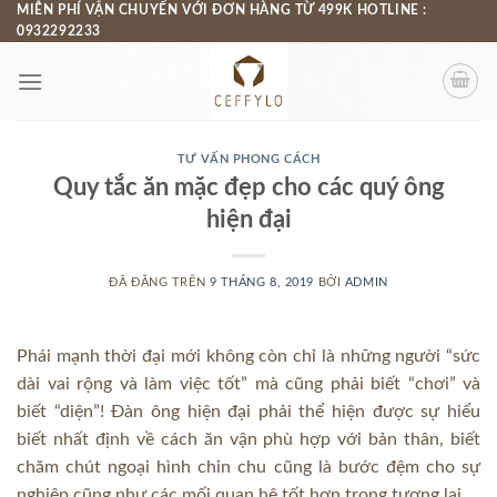
Chuyển
MIỄN PHÍ VẬN CHUYỂN VỚI ĐƠN HÀNG TỪ 499K HOTLINE :
0932292233
đến
nội
dung
TƯ VẤN PHONG CÁCH
Quy tắc ăn mặc đẹp cho các quý ông
hiện đại
ĐÃ ĐĂNG TRÊN
9 THÁNG 8, 2019
BỞI
ADMIN
Phái mạnh thời đại mới không còn chỉ là những người “sức
dài vai rộng và làm việc tốt” mà cũng phải biết “chơi” và
biết “diện”! Đàn ông hiện đại phải thể hiện được sự hiểu
biết nhất định về cách ăn vận phù hợp với bản thân, biết
chăm chút ngoại hình chỉn chu cũng là bước đệm cho sự
nghiệp cũng như các mối quan hệ tốt hơn trong tương lai.