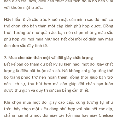
nên điển trai hơn, điều cần thiết đầu tiên đó là nó nên vừa
với khuôn mặt trước.
Hãy hiểu rõ về cấu trúc khuôn mặt của mình sau đó mới có
thể chọn cho bản thân một cặp kính phù hợp được. Đồng
thời, tương tự như quần áo, bạn nên chọn những màu sắc
phù hợp với mọi mùa như họa tiết đồi mồi cổ điển hay màu
đen đơn sắc đầy tinh tế.
7. Mua cho bản thân một vài đôi giày chất lượng
Bất kể bạn có tham dự bất kỳ sự kiện nào, một đôi giày chất
lượng là điều bắt buộc cần có. Nó không chỉ giúp tổng thể
bộ trang phục trở nên hoàn thiện, đồng thời giúp bạn trở
nên lịch sự, thu hút hơn mà còn giúp đôi chân bạn luôn
được thư giãn và duy trì sự cân bằng cần thiết.
Khi chọn mua một đôi giày cao cấp, cũng tương tự như
trên, hãy chọn một kiểu dáng phù hợp với hầu hết các dịp,
chẳng hạn như một đôi giày tây tối màu hay giày Chelsea