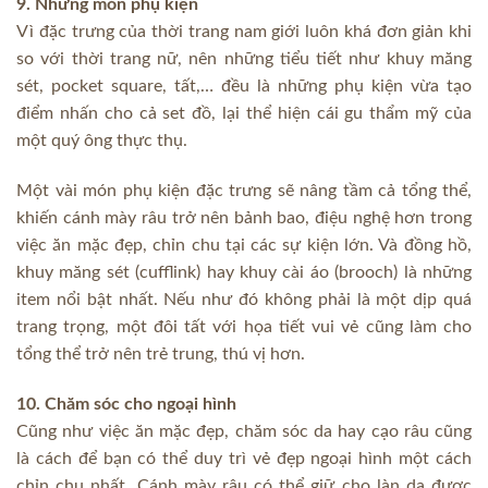
9. Những món phụ kiện
Vì đặc trưng của thời trang nam giới luôn khá đơn giản khi
so với thời trang nữ, nên những tiểu tiết như khuy măng
sét, pocket square, tất,… đều là những phụ kiện vừa tạo
điểm nhấn cho cả set đồ, lại thể hiện cái gu thẩm mỹ của
một quý ông thực thụ.
Một vài món phụ kiện đặc trưng sẽ nâng tầm cả tổng thể,
khiến cánh mày râu trở nên bảnh bao, điệu nghệ hơn trong
việc ăn mặc đẹp, chỉn chu tại các sự kiện lớn. Và đồng hồ,
khuy măng sét (cufflink) hay khuy cài áo (brooch) là những
item nổi bật nhất. Nếu như đó không phải là một dịp quá
trang trọng, một đôi tất với họa tiết vui vẻ cũng làm cho
tổng thể trở nên trẻ trung, thú vị hơn.
10. Chăm sóc cho ngoại hình
Cũng như việc ăn mặc đẹp, chăm sóc da hay cạo râu cũng
là cách để bạn có thể duy trì vẻ đẹp ngoại hình một cách
chỉn chu nhất. Cánh mày râu có thể giữ cho làn da được