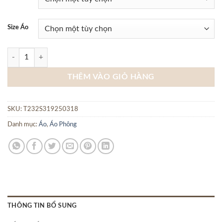
Size Áo
Áo phông ngực in chữ Regular fit CF số lượng
THÊM VÀO GIỎ HÀNG
SKU:
T232S319250318
Danh mục:
Áo
,
Áo Phông
THÔNG TIN BỔ SUNG