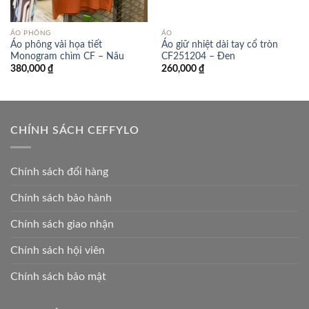
ÁO PHÔNG
ÁO
Áo phông vải họa tiết
Áo giữ nhiệt dài tay cổ tròn
Monogram chìm CF – Nâu
CF251204 – Đen
380,000
₫
260,000
₫
CHÍNH SÁCH CEFFYLO
Chính sách đổi hàng
Chính sách bảo hành
Chính sách giao nhận
Chính sách hội viên
Chính sách bảo mật