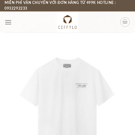
Chuyển
MIỄN PHÍ VẬN CHUYỂN VỚI ĐƠN HÀNG TỪ 499K HOTLINE :
0932292233
đến
nội
dung