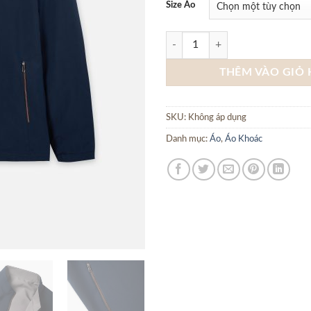
Size Áo
KHOÁC GIÓ CỔ DỰNG 2 MẶT CF K
THÊM VÀO GIỎ
SKU:
Không áp dụng
Danh mục:
Áo
,
Áo Khoác