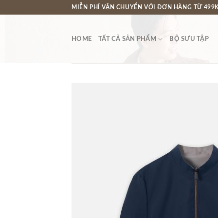
Chuyển
MIỄN PHÍ VẬN CHUYỂN VỚI ĐƠN HÀNG TỪ 499K
đến
nội
HOME
TẤT CẢ SẢN PHẨM
BỘ SƯU TẬP
dung