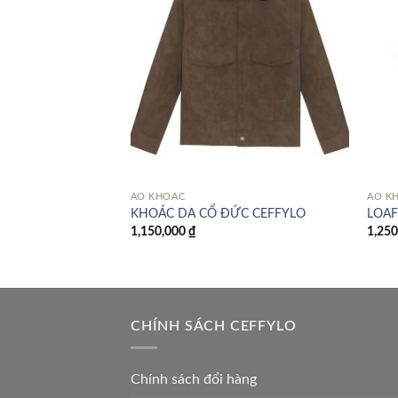
ÁO KHOÁC
ÁO K
ng phối CF – XANH
KHOÁC DA CỔ ĐỨC CEFFYLO
LOAF
1,150,000
₫
1,25
CHÍNH SÁCH CEFFYLO
Chính sách đổi hàng