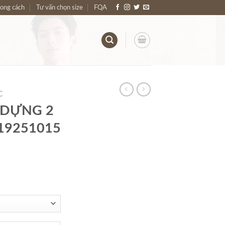
hong cách
Tư vấn chọn size
FQA
C
 DỰNG 2
19251015