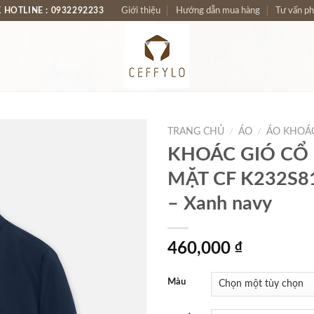
 HOTLINE : 0932292233
Giới thiệu
Hướng dẫn mua hàng
Tư vấn p
TRANG CHỦ
/
ÁO
/
ÁO KHOÁ
KHOÁC GIÓ CỔ
MẶT CF K232S8
– Xanh navy
460,000
₫
Màu