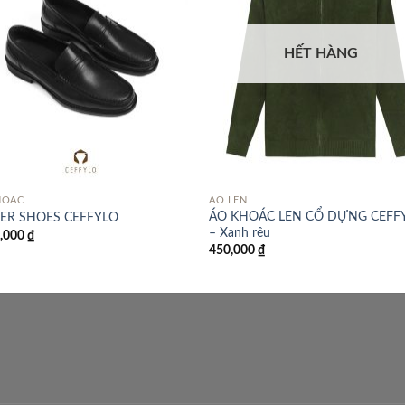
HẾT HÀNG
HOÁC
ÁO LEN
ÁO KHOÁC LEN CỔ DỰNG CEFF
ER SHOES CEFFYLO
– Xanh rêu
0,000
₫
450,000
₫