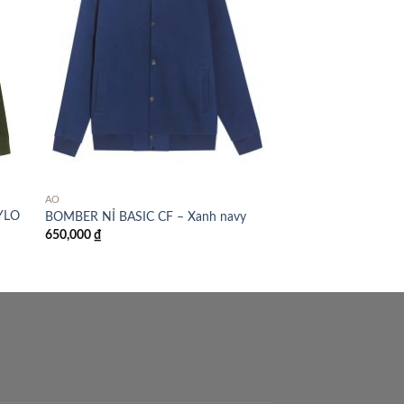
ÁO
YLO
BOMBER NỈ BASIC CF – Xanh navy
650,000
₫