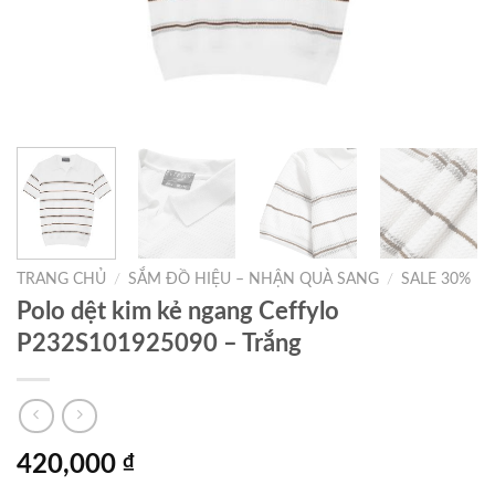
TRANG CHỦ
/
SẮM ĐỒ HIỆU – NHẬN QUÀ SANG
/
SALE 30%
Polo dệt kim kẻ ngang Ceffylo
P232S101925090 – Trắng
420,000
₫