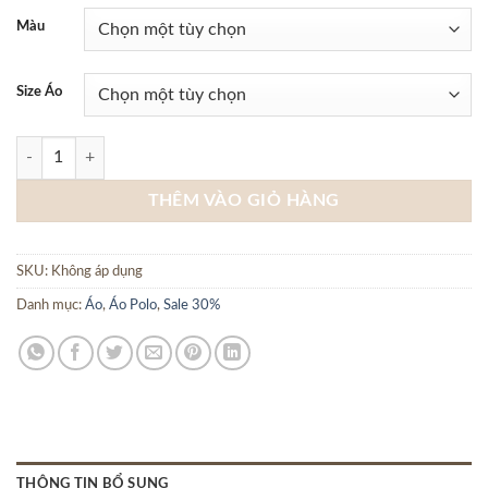
Màu
Size Áo
Polo dệt kim kẻ ngang Ceffylo P232S101925090 - Trắng số lượng
THÊM VÀO GIỎ HÀNG
SKU:
Không áp dụng
Danh mục:
Áo
,
Áo Polo
,
Sale 30%
THÔNG TIN BỔ SUNG