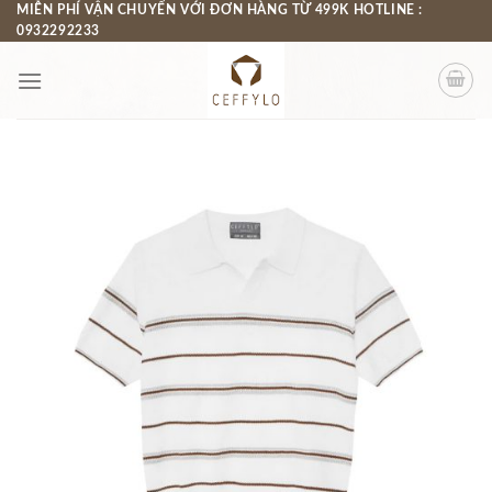
Chuyển
MIỄN PHÍ VẬN CHUYỂN VỚI ĐƠN HÀNG TỪ 499K HOTLINE :
0932292233
đến
nội
dung