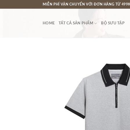
Chuyển
MIỄN PHÍ VẬN CHUYỂN VỚI ĐƠN HÀNG TỪ 499K
đến
nội
HOME
TẤT CẢ SẢN PHẨM
BỘ SƯU TẬP
dung