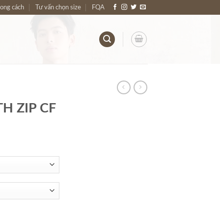
hong cách
Tư vấn chọn size
FQA
H ZIP CF
ng