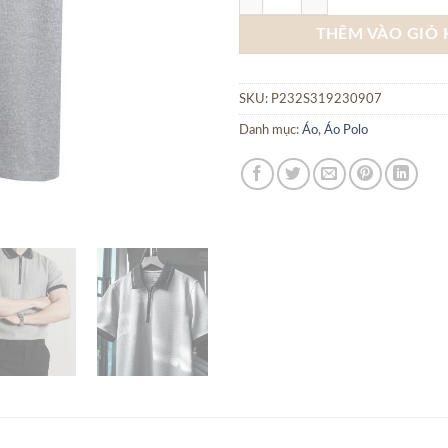
THÊM VÀO GIỎ
SKU:
P232S319230907
Danh mục:
Áo
,
Áo Polo