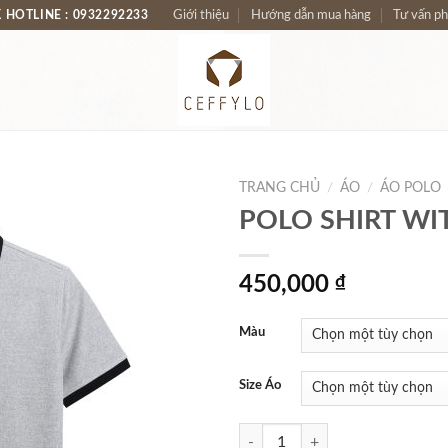
 HOTLINE : 0932292233
Giới thiệu
Hướng dẫn mua hàng
Tư vấn p
TRANG CHỦ
/
ÁO
/
ÁO POLO
POLO SHIRT WIT
450,000
₫
Màu
Size Áo
POLO SHIRT WITH ZIP CF số lượ