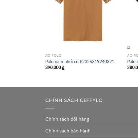
ÁO POLO
ÁO P
 sọc Ceffylo – Trắng
Polo nam phối cổ P232S319240321
Polo 
390,000
₫
380,
CHÍNH SÁCH CEFFYLO
Chính sách đổi hàng
Chính sách bảo hành