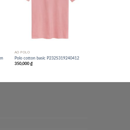
ÁO POLO
en
Polo cotton basic P232S319240412
350,000
₫