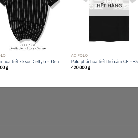
HẾT HÀNG
OLO
ÁO POLO
in họa tiết kẻ sọc Ceffylo – Đen
Polo phối họa tiết thổ cẩm CF – Đ
000
₫
420,000
₫