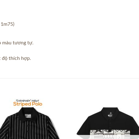
o 1m75)
có màu tương tự.
 độ thích hợp.