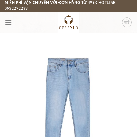
Chuyển
MIỄN PHÍ VẬN CHUYỂN VỚI ĐƠN HÀNG TỪ 499K HOTLINE :
0932292233
đến
nội
dung