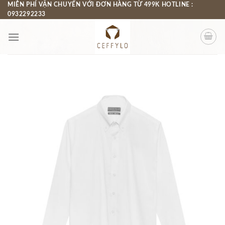
Chuyển
MIỄN PHÍ VẬN CHUYỂN VỚI ĐƠN HÀNG TỪ 499K HOTLINE :
0932292233
đến
nội
dung