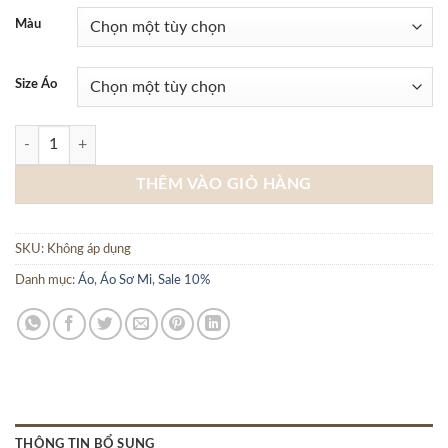
Màu
Size Áo
SM BAMBOO VÂN SỌC CEFFYLO SM232S3019250116 - Trắng số lư
THÊM VÀO GIỎ HÀNG
SKU:
Không áp dụng
Danh mục:
Áo
,
Áo Sơ Mi
,
Sale 10%
THÔNG TIN BỔ SUNG