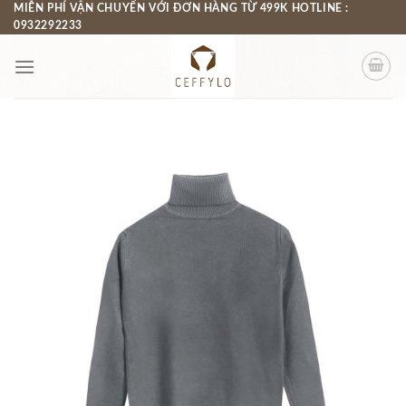
Chuyển
MIỄN PHÍ VẬN CHUYỂN VỚI ĐƠN HÀNG TỪ 499K HOTLINE :
0932292233
đến
nội
dung