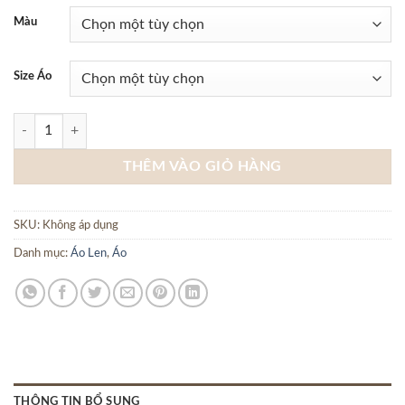
Màu
Size Áo
ÁO LEN DÀI TAY CỔ LỌ CEFFYLO - Xám đậm số lượng
THÊM VÀO GIỎ HÀNG
SKU:
Không áp dụng
Danh mục:
Áo Len
,
Áo
THÔNG TIN BỔ SUNG