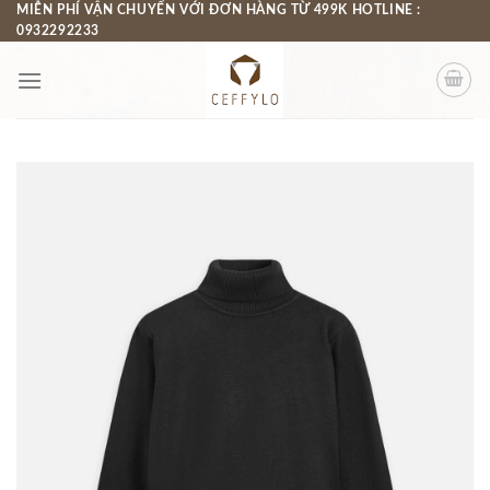
Chuyển
MIỄN PHÍ VẬN CHUYỂN VỚI ĐƠN HÀNG TỪ 499K HOTLINE :
0932292233
đến
nội
dung