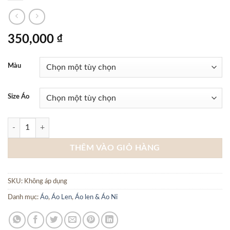
350,000
₫
Màu
Size Áo
ÁO LEN DÀI TAY CỔ LỌ CEFFYLO L02S1019241018 - Đen số lượng
THÊM VÀO GIỎ HÀNG
SKU:
Không áp dụng
Danh mục:
Áo
,
Áo Len
,
Áo len & Áo Nỉ