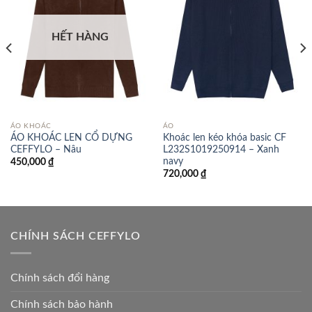
HẾT HÀNG
ÁO KHOÁC
ÁO
ÁO KHOÁC LEN CỔ DỰNG
Khoác len kéo khóa basic CF
CEFFYLO – Nâu
L232S1019250914 – Xanh
navy
450,000
₫
720,000
₫
CHÍNH SÁCH CEFFYLO
Chính sách đổi hàng
Chính sách bảo hành