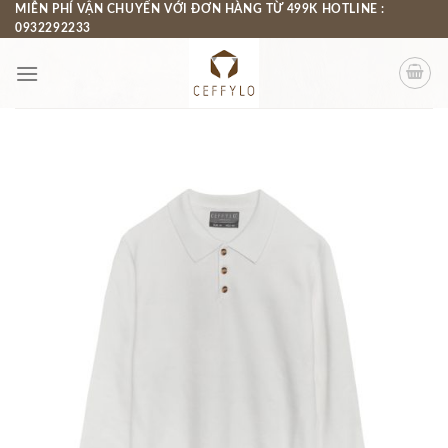
Chuyển
MIỄN PHÍ VẬN CHUYỂN VỚI ĐƠN HÀNG TỪ 499K HOTLINE :
0932292233
đến
nội
dung