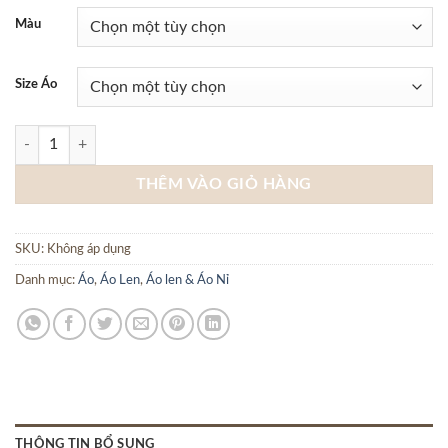
Màu
Size Áo
POLO LEN DÀI TAY CỔ CÚC CF P232S1019241017 - Trắng số lượng
THÊM VÀO GIỎ HÀNG
SKU:
Không áp dụng
Danh mục:
Áo
,
Áo Len
,
Áo len & Áo Nỉ
THÔNG TIN BỔ SUNG