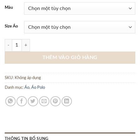
Màu
Size Áo
Polo dệt kim trơn 6M CF P232S10110250318 - Navy số lượng
THÊM VÀO GIỎ HÀNG
SKU:
Không áp dụng
Danh mục:
Áo
,
Áo Polo
THÔNG TIN BỔ SUNG