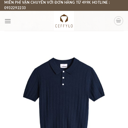
Chuyển
MIỄN PHÍ VẬN CHUYỂN VỚI ĐƠN HÀNG TỪ 499K HOTLINE :
0932292233
đến
nội
dung