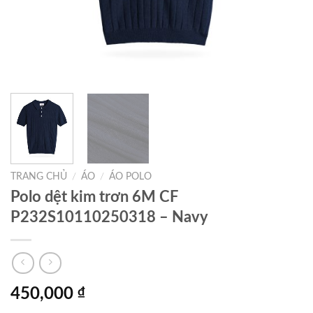
TRANG CHỦ
/
ÁO
/
ÁO POLO
Polo dệt kim trơn 6M CF
P232S10110250318 – Navy
450,000
₫